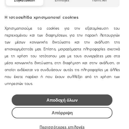
Συγκατάθεση
Επιλογές
Προφίλ
Πολιτική
Επικοινωνία
Η ιστοσελίδα χρησιμοποιεί cookies
ΟΡΟΙ ΧΡΗΣΗΣ
Χρησιμοποιούμε τα cookies για την εξατομίκευση του
Τρόποι Πληρωμής
περιεχομένου και των διαφημίσεων, για την παροχή λειτουργιών
των μέσων κοινωνικής δικτύωσης και την ανάλυση της
Αποστολές και Επιστοφές
επισκεψιμότητάς μας. Επίσης, μοιραζόμαστε πληροφορίες σχετικά
Εγγυήσεις Προϊόντων
με τη χρήση του ιστότοπου μας με τους συνεργάτες μας στα
Όροι Χρήσης
μέσα κοινωνικής δικτύωσης, στη διαφήμιση και στην ανάλυση, οι
Προσωπικά Δεδομένα
οποίοι ενδέχεται να συνδυάσουν αυτές τις πληροφορίες με άλλες
Πολιτική για Cookies
που έχετε παρέχει ή που έχουν συλλέξει από τη χρήση των
Προστασία Απόρρητου
υπηρεσιών τους.
ΠΕΡΙΟΧΗ ΠΕΛΑΤΩΝ
Αποδοχή όλων
Είσοδος στο Κατάστημα
Απόρριψη
Δημιουργία Λογαριασμού
Επαναφορά Password
Περισσότερες επιλογές