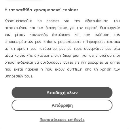
NSX 3012 Plotter/Βυθόμετρο
Η ιστοσελίδα χρησιμοποιεί cookies
CHIRP χωρις Βεντούζα HDI
Skimmer και 12 Άτοκες Δόσεις
Χρησιμοποιούμε τα cookies για την εξατομίκευση του
3,470.76€
περιεχομένου και των διαφημίσεων, για την παροχή λειτουργιών
των μέσων κοινωνικής δικτύωσης και την ανάλυση της
ΠΡΟΣΘΗΚΗ ΣΤΟ
επισκεψιμότητάς μας. Επίσης, μοιραζόμαστε πληροφορίες σχετικά
ΚΑΛΑΘΙ
με τη χρήση του ιστότοπου μας με τους συνεργάτες μας στα
1
μέσα κοινωνικής δικτύωσης, στη διαφήμιση και στην ανάλυση, οι
οποίοι ενδέχεται να συνδυάσουν αυτές τις πληροφορίες με άλλες
που έχετε παρέχει ή που έχουν συλλέξει από τη χρήση των
υπηρεσιών τους.
Αποδοχή όλων
ΕΤΑΙΡΙΚΗ ΤΑΥΤΟΤΗΤΑ
Απόρριψη
Προφίλ
Περισσότερες επιλογές
Επικοινωνία