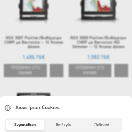
NSX 3007 Plotter/Βυθόμετρο
NSX 3009 Plotter/Βυθόμετρο
CHIRP με Βεντούζα - 12 Άτοκες
CHIRP με Βεντούζα HDI
Δόσεις
Skimmer - 12 Άτοκες Δόσεις
1,486.76€
1,982.76€
ΠΡΟΣΘΗΚΗ ΣΤΟ
ΠΡΟΣΘΗΚΗ ΣΤΟ
ΚΑΛΑΘΙ
ΚΑΛΑΘΙ
Διαχείριση Cookies
Συγκατάθεση
Επιλογές
Πολιτική