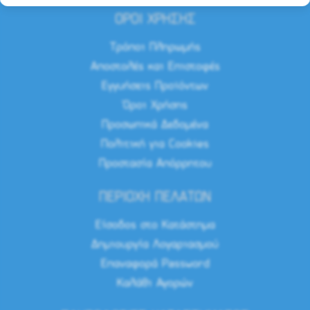
ΟΡΟΙ ΧΡΗΣΗΣ
Τρόποι Πληρωμής
Αποστολές και Επιστοφές
Εγγυήσεις Προϊόντων
Όροι Χρήσης
Προσωπικά Δεδομένα
Πολιτική για Cookies
Προστασία Απόρρητου
ΠΕΡΙΟΧΗ ΠΕΛΑΤΩΝ
Είσοδος στο Κατάστημα
Δημιουργία Λογαριασμού
Επαναφορά Password
Καλάθι Αγορών