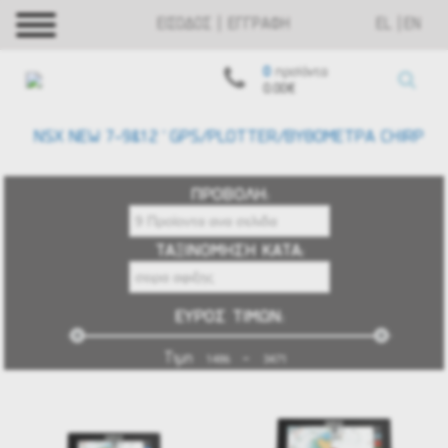
ΕΙΣΟΔΟΣ | ΕΓΓΡΑΦΗ
EL
EN
0
προϊόντα
0.00€
NSX NEW 7-9&12`GPS/PLOTTER/ΒΥΘΟΜΕΤΡΑ CHIRP
ΠΡΟΒΟΛΗ:
ΤΑΞΙΝΟΜΗΣΗ ΚΑΤΑ:
ΕΥΡΟΣ ΤΙΜΩΝ:
Τιμη
-